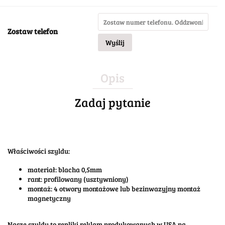
Zostaw telefon
Wyślij
Opis
Zadaj pytanie
Właściwości szyldu:
materiał: blacha 0,5mm
rant: profilowany (usztywniony)
montaż: 4 otwory montażowe lub bezinwazyjny montaż
magnetyczny
Nasze szyldy to repliki reklam produkowanych w USA na