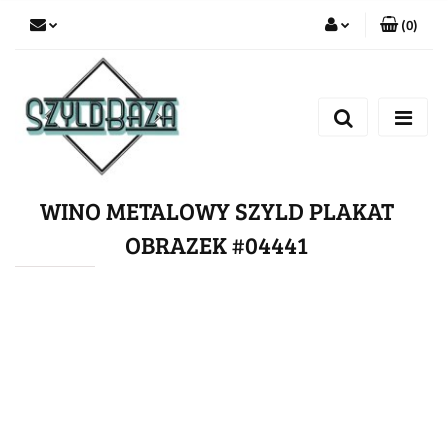
(
0
)
Zaloguj się
Zarejestruj się
Dodaj zgłoszenie
WINO METALOWY SZYLD PLAKAT
OBRAZEK #04441