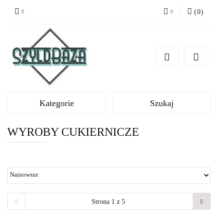
(
0
)
Zaloguj się
Zarejestruj się
Dodaj zgłoszenie
Kategorie
Szukaj
WYROBY CUKIERNICZE