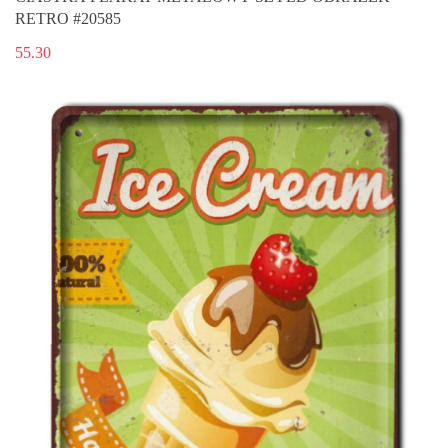
RETRO #20585
55.30