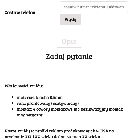
Zostaw telefon
Wyślij
Opis
Zadaj pytanie
Właściwości szyldu:
materiał: blacha 0,5mm
rant: profilowany (usztywniony)
montaż: 4 otwory montażowe lub bezinwazyjny montaż
magnetyczny
Nasze szyldy to repliki reklam produkowanych w USA na
przełomie XIX i XX wieku do lat '60-tych XX wieku.