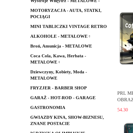
Wystroje Wnęytrz - METALOWE
MOTORYZACJA - AUTA, STATKI,
POCIĄGI
MINI TABLICZKI VINTAGE RETRO
ALKOHOLE - METALOWE
Broń, Amunicja - METALOWE
Coca Cola, Kawa, Herbata -
METALOWE
Dziewczyny, Kobiety, Moda -
METALOWE
FRYZJER - BARBER SHOP
PRL M
GARAŻ - HOT-ROD - GARAGE
OBRAZ
VINTAG
GASTRONOMIA
54.30
GWIAZDY KINA, SHOW-BIZNESU,
ZNANE POSTACIE