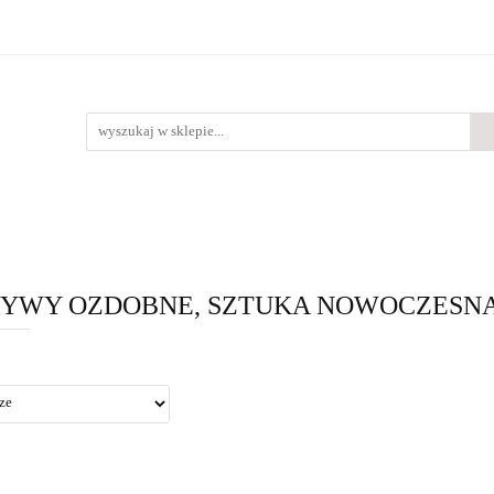
Bestsellery
Nowości
O nas
lery
Nowości
O nas
YWY OZDOBNE, SZTUKA NOWOCZESNA