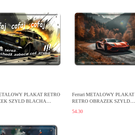
ETALOWY PLAKAT RETRO
Ferrari METALOWY PLAKAT
EK SZYLD BLACHA
RETRO OBRAZEK SZYLD
E #18926
BLACHA VINTAGE #18839
54.30