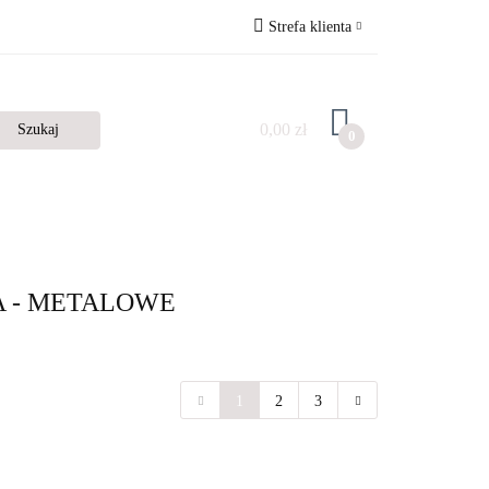
Strefa klienta
Zaloguj się
Zarejestruj się
0,00 zł
0
Dodaj zgłoszenie
 - METALOWE
1
2
3