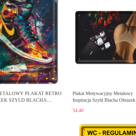
ETALOWY PLAKAT RETRO
Plakat Motywacyjny Metalowy
EK SZYLD BLACHA
Inspiracja Szyld Blacha Obrazek
E #18836
#18564
54.40