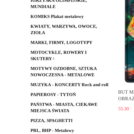
IGRZYSKA OLIMPIJSKIE,
MUNDIALE
KOMIKS Plakat metalowy
KWIATY, WARZYWA, OWOCE,
ZIOŁA
MARKI, FIRMY, LOGOTYPY
MOTOCYKLE, ROWERY I
SKUTERY
MOTYWY OZDOBNE, SZTUKA
NOWOCZESNA - METALOWE
MUZYKA - KONCERTY Rock and roll
BUT M
PAPIEROSY - TYTOŃ
OBRAZ
PAŃSTWA - MIASTA, CIEKAWE
VINTAG
55.30
MIEJSCA ŚWIATA
PIZZA, SPAGHETTI
PRL, BHP - Metalowy