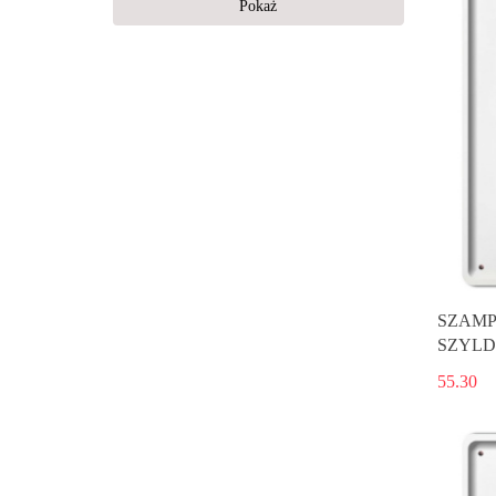
29x29
Pokaż
30x12
41x16
SZAMP
SZYLD
55.30