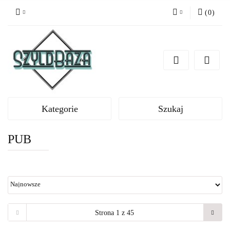
(
0
)
Zaloguj się
Zarejestruj się
Dodaj zgłoszenie
Kategorie
Szukaj
PUB