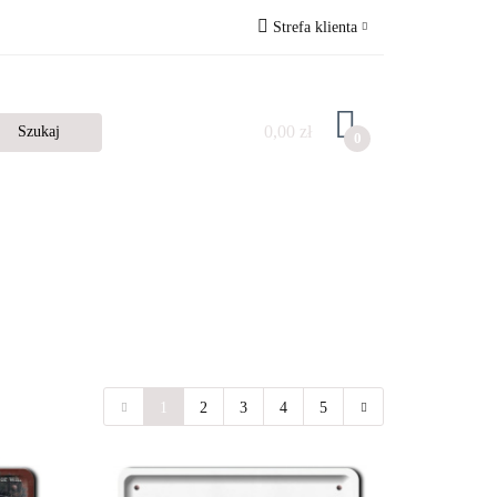
Strefa klienta
Zaloguj się
Zarejestruj się
0,00 zł
0
Dodaj zgłoszenie
1
2
3
4
5