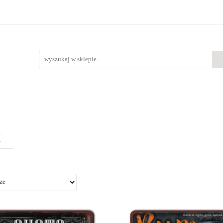
Bestsellery
Nowości
O nas
lery
Nowości
O nas
M