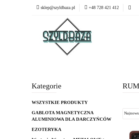
sklep@szyldbaza.pl
+48 728 421 412
Wszystkie kategorie
Bestsel
Kategorie
RU
WSZYSTKIE PRODUKTY
GABLOTA MAGNETYCZNA
ALUMINIOWA DLA DARCZYŃCÓW
EZOTERYKA