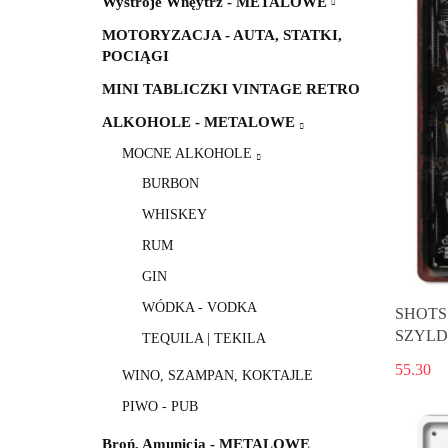
Wystroje Wnęytrz - METALOWE
MOTORYZACJA - AUTA, STATKI,
POCIĄGI
MINI TABLICZKI VINTAGE RETRO
ALKOHOLE - METALOWE
MOCNE ALKOHOLE
BURBON
WHISKEY
RUM
GIN
WÓDKA - VODKA
SHOTS
SZYLD
TEQUILA | TEKILA
55.30
WINO, SZAMPAN, KOKTAJLE
PIWO - PUB
Broń, Amunicja - METALOWE