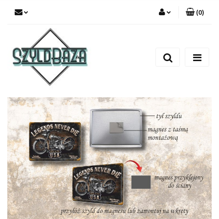
(
0
)
Zaloguj się
Zarejestruj się
Dodaj zgłoszenie