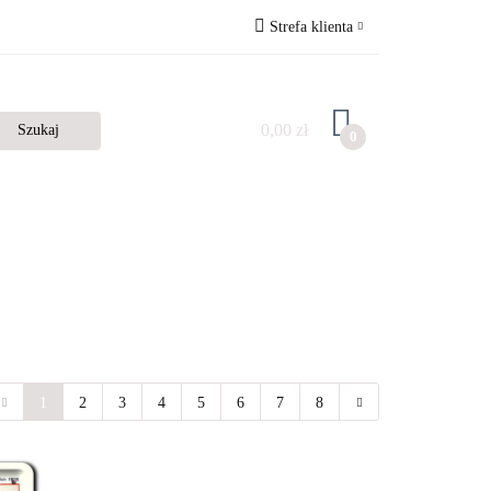
Strefa klienta
Zaloguj się
Zarejestruj się
0,00 zł
0
Dodaj zgłoszenie
1
2
3
4
5
6
7
8