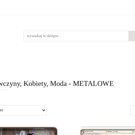
Bestsellery
Nowości
O nas
lery
Nowości
O nas
wczyny, Kobiety, Moda - METALOWE