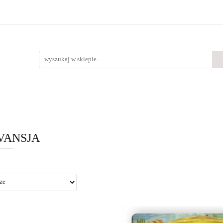
Bestsellery
Nowości
O nas
lery
Nowości
O nas
VANSJA