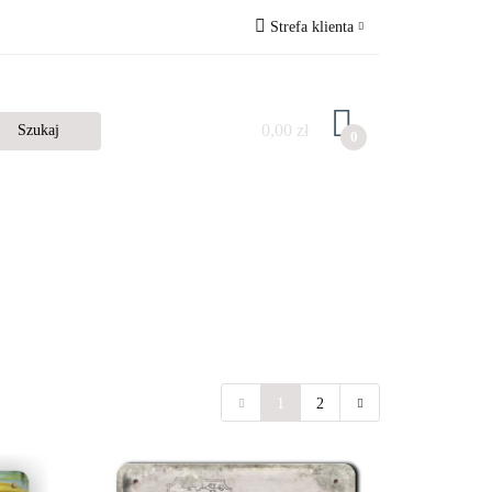
Strefa klienta
Zaloguj się
Zarejestruj się
0,00 zł
0
Dodaj zgłoszenie
1
2