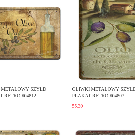
 METALOWY SZYLD
OLIWKI METALOWY SZYL
T RETRO #04812
PLAKAT RETRO #04807
55.30