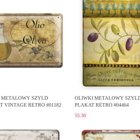
 METALOWY SZYLD
OLIWKI METALOWY SZYL
T VINTAGE RETRO #01182
PLAKAT RETRO #04464
55.30