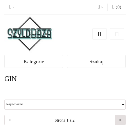
(
0
)
Zaloguj się
Zarejestruj się
Dodaj zgłoszenie
Kategorie
Szukaj
GIN