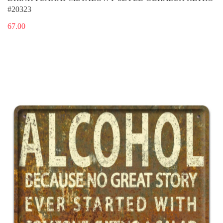
#20323
67.00