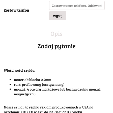
Zostaw telefon
Wyślij
Opis
Zadaj pytanie
Właściwości szyldu:
materiał: blacha 0,5mm
rant: profilowany (usztywniony)
montaż: 4 otwory montażowe lub bezinwazyjny montaż
magnetyczny
Nasze szyldy to repliki reklam produkowanych w USA na
przełomie XIX i XX wieku do lat '60-tych XX wieku.