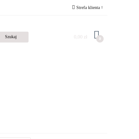
Strefa klienta
Zaloguj się
Zarejestruj się
0,00 zł
0
Dodaj zgłoszenie