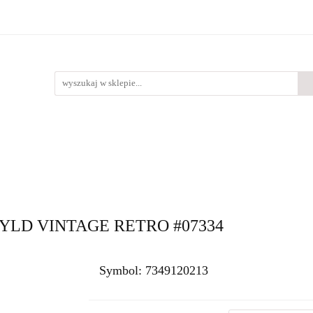
Bestsellery
Nowości
O nas
lery
Nowości
O nas
LD VINTAGE RETRO #07334
Symbol:
7349120213