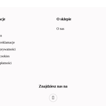
cje
O sklepie
O nas
in
 reklamacje
 prywatności
cookies
płatności
Znajdziesz nas na