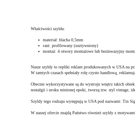
Właściwości szyldu:
materiał: blacha 0,5mm
rant: profilowany (usztywniony)
montaż: 4 otwory montażowe lub bezinwazyjny mont
Nasze szyldy to repliki reklam produkowanych w USA na pr
W tamtych czasach spełniały rolę czysto handlową, reklamuj
Obecnie wykorzystywane są do wystroju wnętrz takich obiek
nostalgii i uroku minionej epoki, tworzą tzw. styl vintage, id
Szyldy tego rodzaju występują w USA pod nazwami: Tin Sign
W naszej ofercie znajdą Państwo również szyldy z motywam