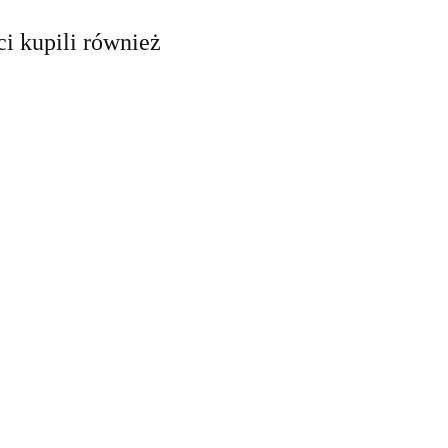
ci kupili również
LUT
ABSOLUT
ABSOLUT
ALOWY
METALOWY
METALOWY
D VINTAGE
SZYLD VINTAGE
SZYLD VINTAGE
55.30
54.30
O VINTAGE
RETRO VINTAGE
RETRO VINTAGE
5
#09967
#09968