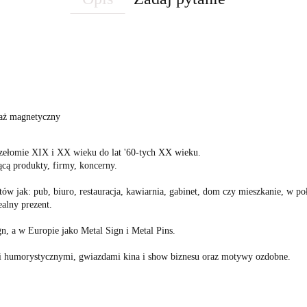
aż magnetyczny
zełomie XIX i XX wieku do lat '60-tych XX wieku.
ącą produkty, firmy, koncerny.
tów jak: pub, biuro, restauracja, kawiarnia, gabinet, dom czy mieszkanie, w
ealny prezent.
, a w Europie jako Metal Sign i Metal Pins.
i humorystycznymi, gwiazdami kina i show biznesu oraz motywy ozdobne.