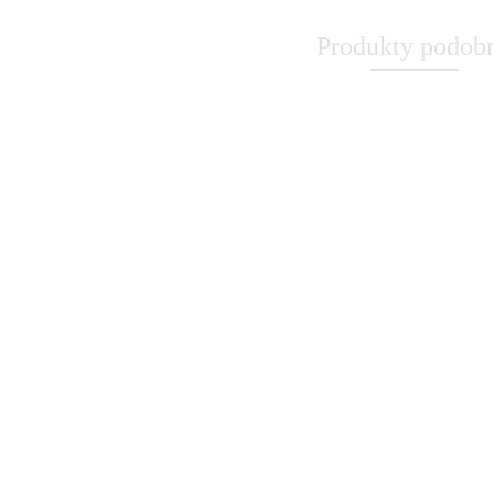
Produkty podob
ABSOLUT
ABSINTHE
METALOWY
ABSOLUT
LEON
SZYLD
METALOWY
54.40
METALOWY
VINTAGE
SZYLD PLAKAT
55.30
67.30
SZYLD PLAKAT
RETRO #099
VINTAGE
RETRO #01582
RETRO #09966