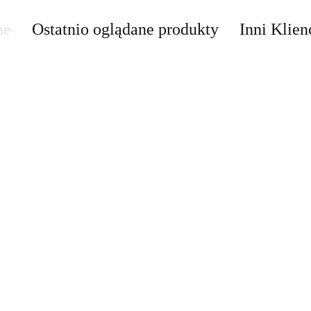
ne
Ostatnio oglądane produkty
Inni Klien
ABSOLUT
ABSOLUT
ABSOLUT
ABSO
METALOWY
METALOWY
METALOWY
MET
SZYLD VINTAGE
SZYLD VINTAGE
SZYLD VINTAGE
SZYL
54.30
54.40
55.30
54.40
69
RETRO VINTAGE
RETRO VINTAGE
RETRO VINTAGE
RETR
#07412
#08369
#09964
#0996