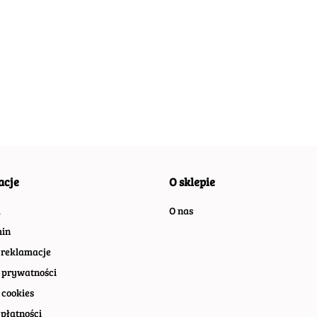
ABSOLUT
ABSOLUT
ABSO
ABSOLUT
METALOWY
METALOWY
META
METALOWY
SZYLD VINTAGE
SZYLD VINTAGE
SZYLD
SZYLD VINTAGE
54.30
54.40
54.40
55.30
69
RETRO VINTAGE
RETRO VINTAGE
RETR
RETRO VINTAGE
#07412
#08369
#099
#09964
acje
O sklepie
a
O nas
in
 reklamacje
 prywatności
 cookies
płatności