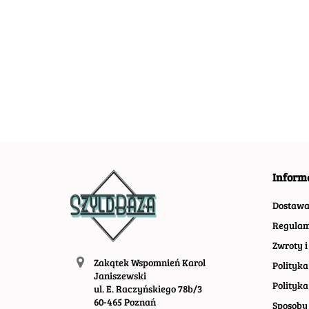
ABSINTHE LEON
METALOWY
ABSOLUT
METALOWY
SZYLD
METALOWY
54.40
SZYLD PLAKAT
VINTAGE
SZYLD PLAKAT
55.30
67.30
RETRO #01582
RETRO #099
VINTAGE RETRO
#09966
Inform
Dostaw
Regulam
Zwroty i
Zakątek Wspomnień Karol
Polityka
Janiszewski
Polityka
ul. E. Raczyńskiego 78b/3
60-465 Poznań
Sposoby 