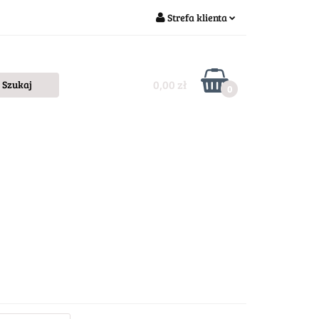
Strefa klienta
Zaloguj się
Zarejestruj się
0,00 zł
0
Dodaj zgłoszenie