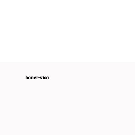
LUT
ABSOLUT
ABSOLUT
LOWY
METALOWY
METALOWY
 VINTAGE
SZYLD VINTAGE
SZYLD VINTAGE
55.30
54.30
O VINTAGE
RETRO VINTAGE
RETRO VINTAGE
65
#09967
#09968
baner-visa