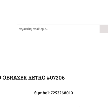
Bestsellery
Nowości
O nas
llery
Nowości
O nas
 OBRAZEK RETRO #07206
Symbol:
7253268010