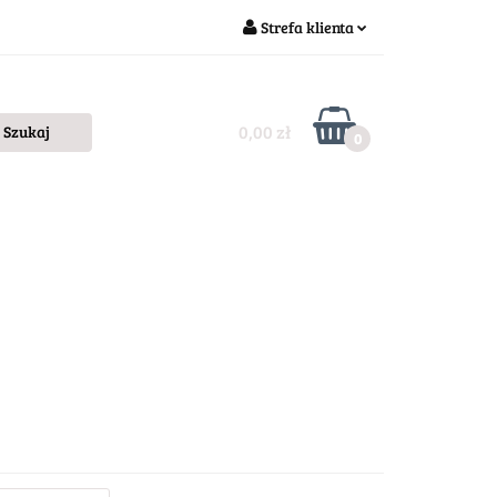
Strefa klienta
Zaloguj się
Zarejestruj się
0,00 zł
0
Dodaj zgłoszenie