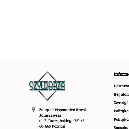
ABSINTHE LEON
METALOWY
ABSOLUT
METALOWY
SZYLD
METALOWY
54.40
SZYLD PLAKAT
VINTAGE
SZYLD PLAKAT
55.30
67.30
RETRO #01582
RETRO #099
VINTAGE RETRO
#09966
Inform
Dostaw
Regulam
Zwroty i
Zakątek Wspomnień Karol
Polityka
Janiszewski
Polityka
ul. E. Raczyńskiego 78b/3
60-465 Poznań
Sposoby 