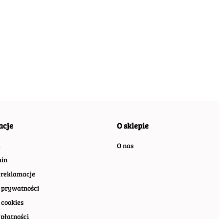
ABSOLUT
ABSOLUT
ABSO
ABSOLUT
METALOWY
METALOWY
META
METALOWY
SZYLD VINTAGE
SZYLD VINTAGE
SZYLD
SZYLD VINTAGE
54.30
54.40
54.40
55.30
69
RETRO VINTAGE
RETRO VINTAGE
RETR
RETRO VINTAGE
#07412
#08369
#099
#09964
acje
O sklepie
a
O nas
in
 reklamacje
 prywatności
 cookies
płatności