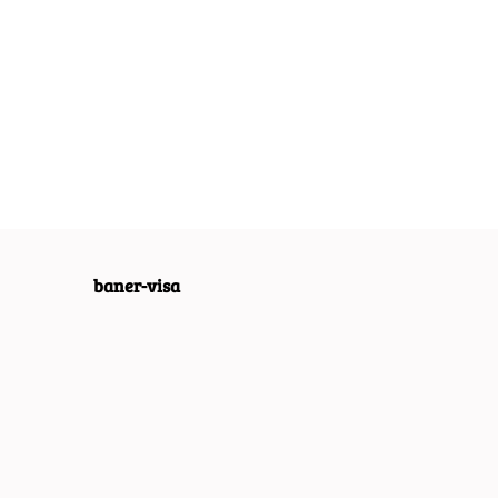
LUT
ABSOLUT
ABSOLUT
LOWY
METALOWY
METALOWY
 VINTAGE
SZYLD VINTAGE
SZYLD VINTAGE
55.30
54.30
O VINTAGE
RETRO VINTAGE
RETRO VINTAGE
65
#09967
#09968
baner-visa