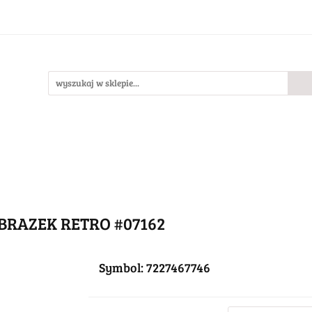
Bestsellery
Nowości
O nas
llery
Nowości
O nas
BRAZEK RETRO #07162
Symbol:
7227467746