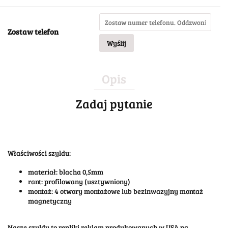
Zostaw telefon
Wyślij
Opis
Zadaj pytanie
Właściwości szyldu:
materiał: blacha 0,5mm
rant: profilowany (usztywniony)
montaż: 4 otwory montażowe lub bezinwazyjny montaż
magnetyczny
Nasze szyldy to repliki reklam produkowanych w USA na