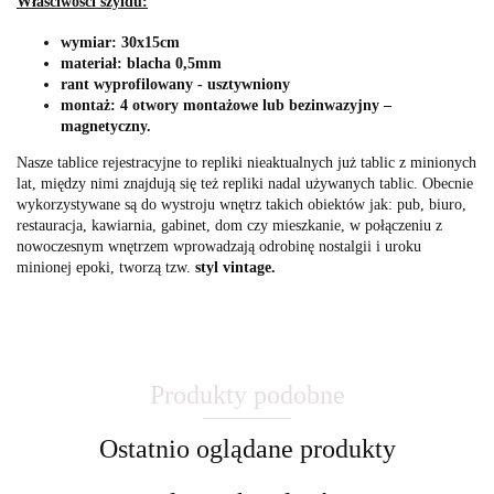
Właściwości szyldu:
wymiar: 30x15cm
materiał: blacha 0,5mm
rant wyprofilowany - usztywniony
montaż: 4 otwory montażowe lub bezinwazyjny –
magnetyczny.
Nasze tablice rejestracyjne to repliki nieaktualnych już tablic z minionych
lat, między nimi znajdują się też repliki nadal używanych tablic. Obecnie
wykorzystywane są do wystroju wnętrz takich obiektów jak: pub, biuro,
restauracja, kawiarnia, gabinet, dom czy mieszkanie, w połączeniu z
nowoczesnym wnętrzem wprowadzają odrobinę nostalgii i uroku
minionej epoki, tworzą tzw.
styl vintage.
Produkty podobne
Ostatnio oglądane produkty