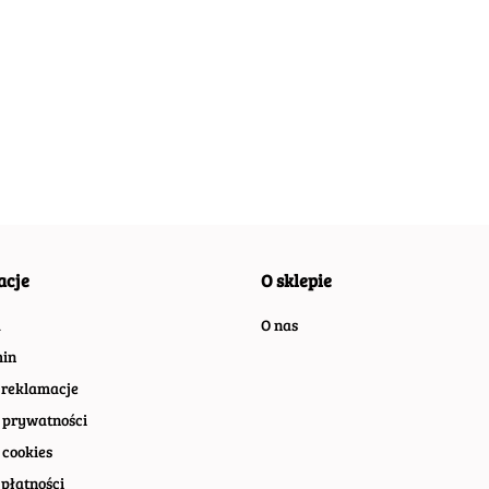
ABSOLUT
ABSOLUT
ABSO
ABSOLUT
METALOWY
METALOWY
META
METALOWY
SZYLD VINTAGE
SZYLD VINTAGE
SZYLD
SZYLD VINTAGE
54.30
54.40
54.40
55.30
69
RETRO VINTAGE
RETRO VINTAGE
RETR
RETRO VINTAGE
#07412
#08369
#099
#09964
acje
O sklepie
a
O nas
in
 reklamacje
 prywatności
 cookies
płatności