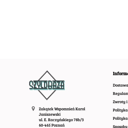
ABSINTHE LEON
METALOWY
ABSOLUT
METALOWY
SZYLD
METALOWY
54.40
SZYLD PLAKAT
VINTAGE
SZYLD PLAKAT
55.30
67.30
RETRO #01582
RETRO #099
VINTAGE RETRO
#09966
Inform
Dostaw
Regulam
Zwroty i
Zakątek Wspomnień Karol
Polityka
Janiszewski
Polityka
ul. E. Raczyńskiego 78b/3
60-465 Poznań
Sposoby 