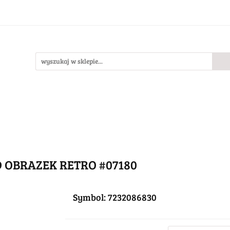
Bestsellery
Nowości
O nas
llery
Nowości
O nas
 OBRAZEK RETRO #07180
Symbol:
7232086830