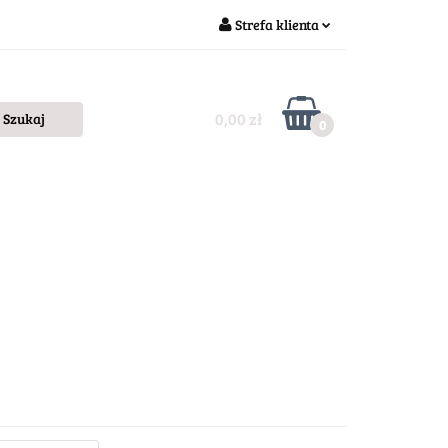
Strefa klienta
Zaloguj się
Zarejestruj się
0,00 zł
0
Dodaj zgłoszenie