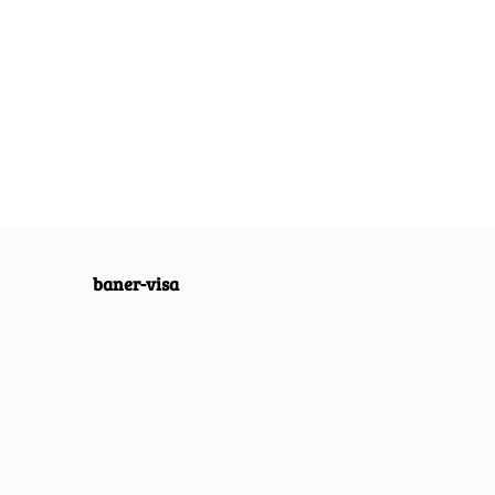
LUT
ABSOLUT
ABSOLUT
LOWY
METALOWY
METALOWY
 VINTAGE
SZYLD VINTAGE
SZYLD VINTAGE
55.30
54.30
O VINTAGE
RETRO VINTAGE
RETRO VINTAGE
65
#09967
#09968
baner-visa