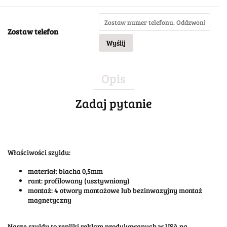
Zostaw telefon
Wyślij
Opis
Zadaj pytanie
Właściwości szyldu:
materiał: blacha 0,5mm
rant: profilowany (usztywniony)
montaż: 4 otwory montażowe lub bezinwazyjny montaż
magnetyczny
Nasze szyldy to repliki reklam produkowanych w USA na