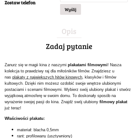
Zostaw telefon
Wyślij
Opis
Zadaj pytanie
Zanurz się w magii kina z naszymi
plakatami filmowymi
! Nasza
kolekcja to prawdziwy raj dla miłośników filmów. Znajdziesz u
nas
plakaty z największych hitów kinowych
, klasyków i filmów
kultowych. Dzięki nim możesz ozdobić swoje wnętrze ulubionymi
postaciami i scenami filmowymi. Wybierz swój ulubiony plakat i stwórz
wyjątkową atmosferę w swoim domu. To doskonały sposób na
wyrażenie swojej pasji do kina. Znajdź swój ulubiony
filmowy plakat
już teraz!
Właściwości plakatu:
materiał: blacha 0,5mm
rant: profilowany (usztywniony)