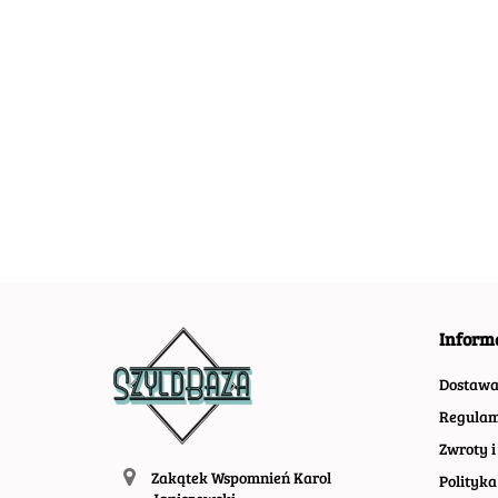
AGIP PLAKAT
ALFA ROMEO
ALFA ROME
METALOWY
PLAKAT
PLAKAT
SZYLD OBRAZEK
METALOWY
METALOWY
54.30
54.30
55.30
RETRO #20648
SZYLD OBRAZEK
SZYLD OBRA
#20493
#20497
Inform
Dostaw
Regulam
Zwroty i
Zakątek Wspomnień Karol
Polityka