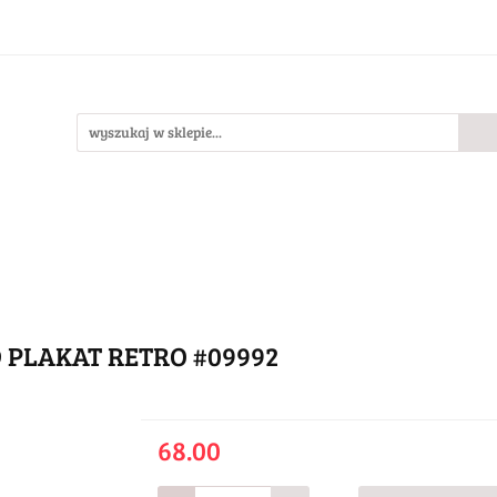
Bestsellery
Nowości
O nas
llery
Nowości
O nas
 PLAKAT RETRO #09992
68.00