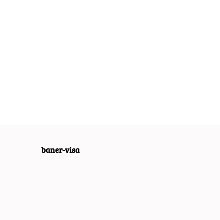
I QATTRO
AUSTIN GARAGE
AUSTIN GARAGE
ALOWY
METALOWY
METALOWY
LD PLAKAT
PLAKAT SZYLD
SZYLD PLAKAT
54.40
55.30
RO #08167
RETRO #07607
RETRO #08003
baner-visa