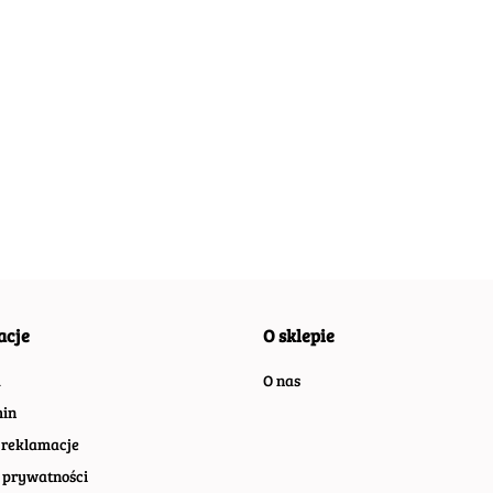
ALFA ROMEO
AUD
ASTON MARTIN
O
AMERICAN
PLAKAT
MET
PLAKAT
DREAM
METALOWY
SZY
METALOWY
55.40
55.40
METALOWY SZYLD
55.30
SZYLD RETRO
RET
SZYLD RETRO
55.30
ZEK
PLAKAT RETRO
#20058
#11025
#00540
acje
O sklepie
a
O nas
in
 reklamacje
 prywatności