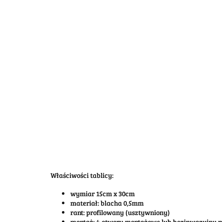
Właściwości tablicy:
wymiar 15cm x 30cm
materiał: blacha 0,5mm
rant: profilowany (usztywniony)
montaż: 4 otwory montażowe lub bezinwazyjny