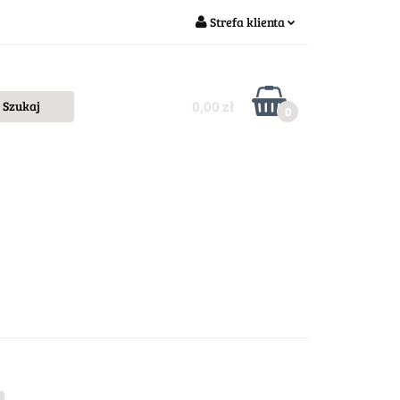
Strefa klienta
Zaloguj się
Zarejestruj się
0,00 zł
0
Dodaj zgłoszenie