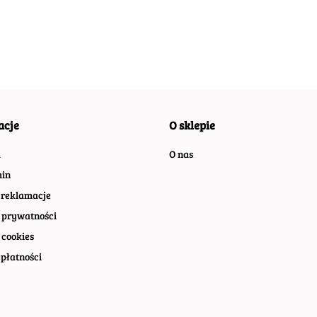
RETRO VINTAGE
RETRO VINTAGE
RETRO
#07412
#08369
#0996
acje
O sklepie
a
O nas
in
 reklamacje
 prywatności
 cookies
płatności