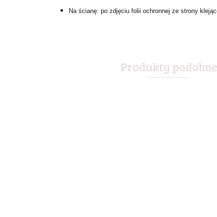
Na ścianę: po zdjęciu folii ochronnej ze strony kle
Produkty podobn
ABSINTHE LEON
ABSINTHE DRINK
ABSOLUT
METALOWY
METALOWY
METALOWY
SZYLD PLAKAT
SZYLD PLAKAT
SZYLD PLAKA
55.30
55.30
67.30
RETRO #01582
RETRO #08437
VINTAGE RET