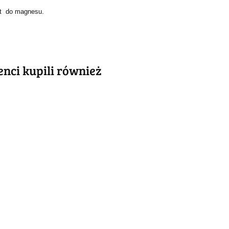
kat do magnesu.
ienci kupili również
ABSOLUT
ABSOLUT
LUT
METALOWY
METALOWY
LOWY
SZYLD VINTAGE
SZYLD VINTAGE
 VINTAGE
54.40
55.30