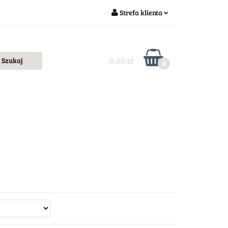
Strefa klienta
Zaloguj się
Zarejestruj się
0,00 zł
0
Dodaj zgłoszenie