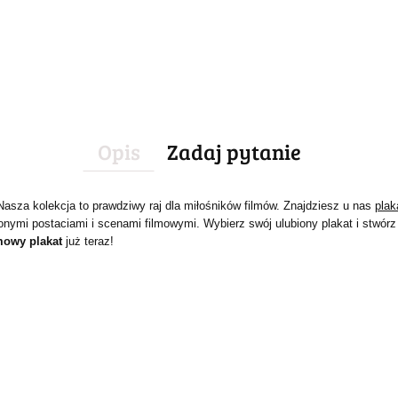
Opis
Zadaj pytanie
Nasza kolekcja to prawdziwy raj dla miłośników filmów. Znajdziesz u nas
plak
onymi postaciami i scenami filmowymi. Wybierz swój ulubiony plakat i stw
mowy plakat
już teraz!