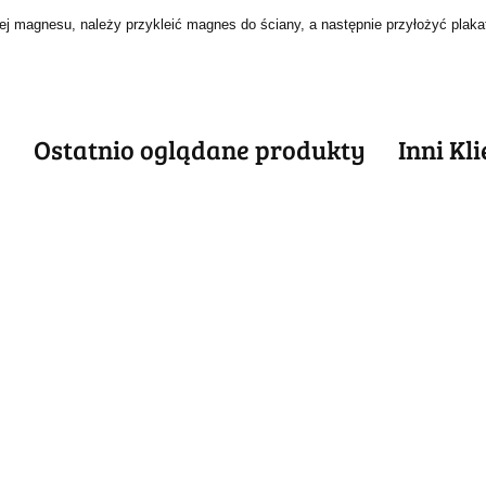
jącej magnesu, należy przykleić magnes do ściany, a następnie przyłożyć pla
e
Ostatnio oglądane produkty
Inni Kl
ABSOLUT
METALOWY
ABSOLUT
ABSOLUT
ABSO
SZYLD
METALOWY
METALOWY
META
54.40
VINTAGE
T
SZYLD VINTAGE
SZYLD VINTAGE
SZYLD
54.30
54.40
55.30
RETRO #09969
RO