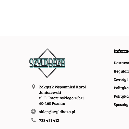
#09966
Inform
Dostaw
Regulam
Zwroty i
Zakątek Wspomnień Karol
Polityka
Janiszewski
Polityka
ul. E. Raczyńskiego 78b/3
60-465 Poznań
Sposoby 
sklep@szyldbaza.pl
728 421 412