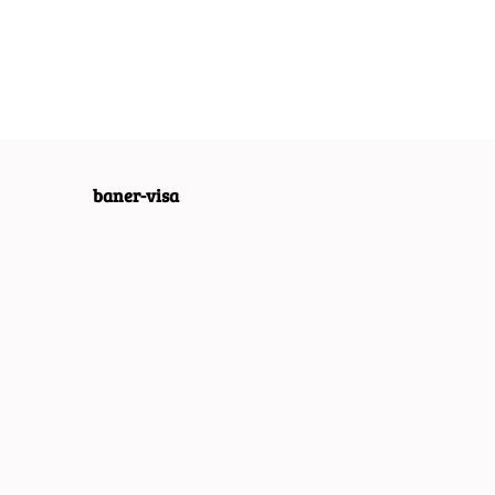
RETRO VINTAGE
RETRO VINTAGE
 VINTAGE
#09965
#09967
4
baner-visa