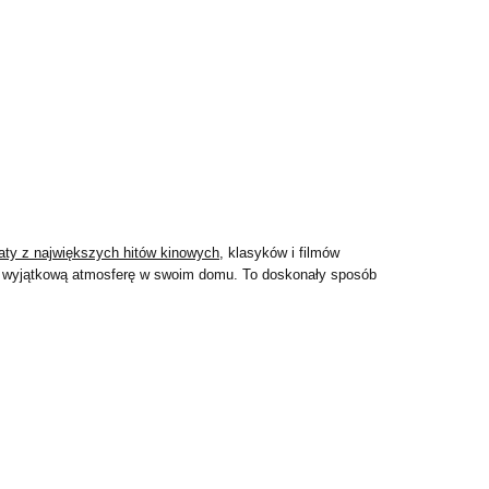
aty z największych hitów kinowych
, klasyków i filmów
órz wyjątkową atmosferę w swoim domu. To doskonały sposób