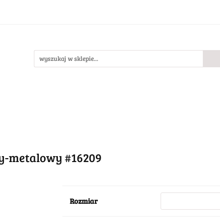
Bestsellery
Nowości
O nas
llery
Nowości
O nas
wy-metalowy #16209
Rozmiar