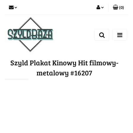
(
0
)
Zaloguj się
Zarejestruj się
Dodaj zgłoszenie
Szyld Plakat Kinowy Hit filmowy-
metalowy #16207