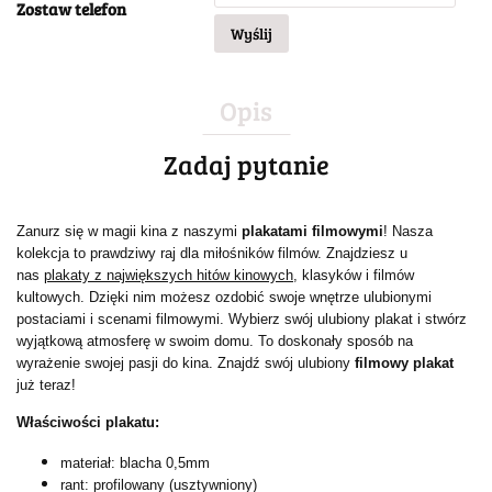
Zostaw telefon
Wyślij
Opis
Zadaj pytanie
Zanurz się w magii kina z naszymi
plakatami filmowymi
! Nasza
kolekcja to prawdziwy raj dla miłośników filmów. Znajdziesz u
nas
plakaty z największych hitów kinowych
, klasyków i filmów
kultowych. Dzięki nim możesz ozdobić swoje wnętrze ulubionymi
postaciami i scenami filmowymi. Wybierz swój ulubiony plakat i stwórz
wyjątkową atmosferę w swoim domu. To doskonały sposób na
wyrażenie swojej pasji do kina. Znajdź swój ulubiony
filmowy plakat
już teraz!
Właściwości plakatu:
materiał: blacha 0,5mm
rant: profilowany (usztywniony)