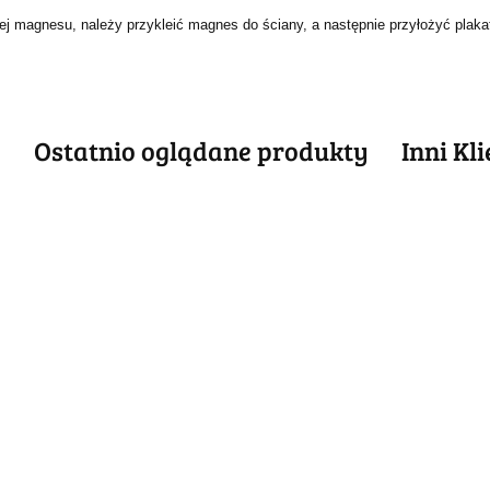
jącej magnesu, należy przykleić magnes do ściany, a następnie przyłożyć pla
e
Ostatnio oglądane produkty
Inni Kl
ABSOLUT
METALOWY
ABSOLUT
ABSOLUT
ABSO
SZYLD
METALOWY
METALOWY
META
54.40
VINTAGE
T
SZYLD VINTAGE
SZYLD VINTAGE
SZYLD
54.30
54.40
55.30
RETRO #09969
RO