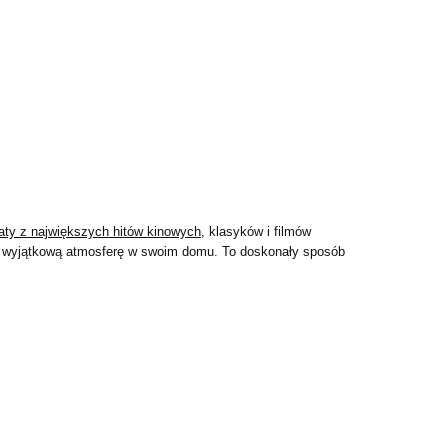
aty z największych hitów kinowych
, klasyków i filmów
órz wyjątkową atmosferę w swoim domu. To doskonały sposób