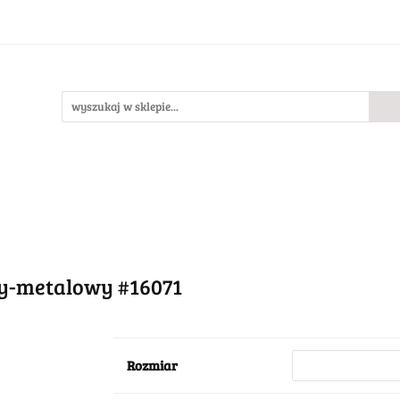
Bestsellery
Nowości
O nas
llery
Nowości
O nas
wy-metalowy #16071
Rozmiar