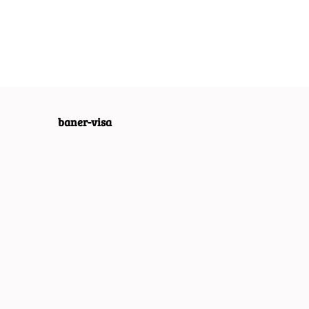
RETRO VINTAGE
RETRO VINTAGE
 VINTAGE
#09965
#09967
4
baner-visa