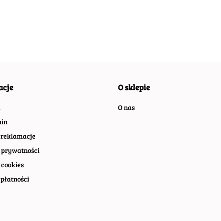
RETRO VINTAGE
RETRO VINTAGE
RETRO
#07412
#08369
#0996
acje
O sklepie
a
O nas
in
 reklamacje
 prywatności
 cookies
płatności