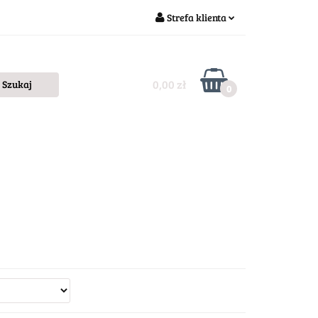
Strefa klienta
Zaloguj się
Zarejestruj się
0,00 zł
0
Dodaj zgłoszenie