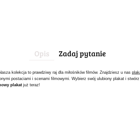
Opis
Zadaj pytanie
Nasza kolekcja to prawdziwy raj dla miłośników filmów. Znajdziesz u nas
plak
onymi postaciami i scenami filmowymi. Wybierz swój ulubiony plakat i stw
mowy plakat
już teraz!