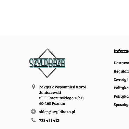
#09966
Inform
Dostaw
Regulam
Zwroty i
Zakątek Wspomnień Karol
Polityka
Janiszewski
Polityka
ul. E. Raczyńskiego 78b/3
60-465 Poznań
Sposoby 
sklep@szyldbaza.pl
728 421 412