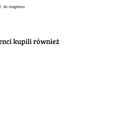
kat do magnesu.
ienci kupili również
ABSOLUT
ABSOLUT
LUT
METALOWY
METALOWY
LOWY
SZYLD VINTAGE
SZYLD VINTAGE
 VINTAGE
54.40
55.30