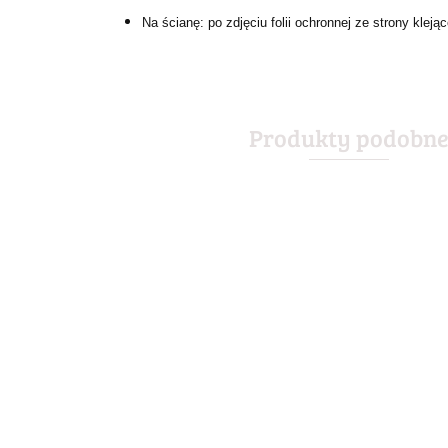
Na ścianę: po zdjęciu folii ochronnej ze strony kle
Produkty podobn
ABSINTHE LEON
ABSINTHE DRINK
ABSOLUT
METALOWY
METALOWY
METALOWY
SZYLD PLAKAT
SZYLD PLAKAT
SZYLD PLAKA
55.30
55.30
67.30
RETRO #01582
RETRO #08437
VINTAGE RET