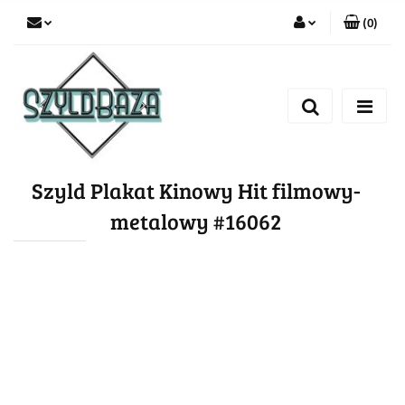
(
0
)
Zaloguj się
Zarejestruj się
Dodaj zgłoszenie
Szyld Plakat Kinowy Hit filmowy-
metalowy #16062