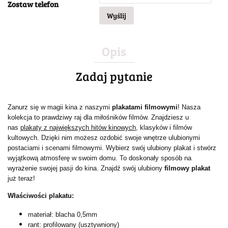
Zostaw telefon
Wyślij
Opis
Zadaj pytanie
Zanurz się w magii kina z naszymi
plakatami filmowymi
! Nasza
kolekcja to prawdziwy raj dla miłośników filmów. Znajdziesz u
nas
plakaty z największych hitów kinowych
, klasyków i filmów
kultowych. Dzięki nim możesz ozdobić swoje wnętrze ulubionymi
postaciami i scenami filmowymi. Wybierz swój ulubiony plakat i stwórz
wyjątkową atmosferę w swoim domu. To doskonały sposób na
wyrażenie swojej pasji do kina. Znajdź swój ulubiony
filmowy plakat
już teraz!
Właściwości plakatu:
materiał: blacha 0,5mm
rant: profilowany (usztywniony)