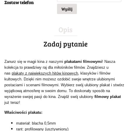
Zostaw telefon
Wyślij
Opis
Zadaj pytanie
Zanurz się w magii kina z naszymi
plakatami filmowymi
! Nasza
kolekcja to prawdziwy raj dla miłośników filmów. Znajdziesz u
nas
plakaty z największych hitów kinowych
, klasyków i filmów
kultowych. Dzięki nim możesz ozdobić swoje wnętrze ulubionymi
postaciami i scenami filmowymi. Wybierz swój ulubiony plakat i stwórz
wyjątkową atmosferę w swoim domu. To doskonały sposób na
wyrażenie swojej pasji do kina. Znajdź swój ulubiony
filmowy plakat
już teraz!
Właściwości plakatu:
materiał: blacha 0,5mm
rant: profilowany (usztywniony)