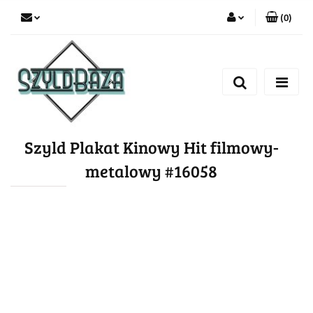
(
0
)
Zaloguj się
Zarejestruj się
Dodaj zgłoszenie
Szyld Plakat Kinowy Hit filmowy-
metalowy #16058