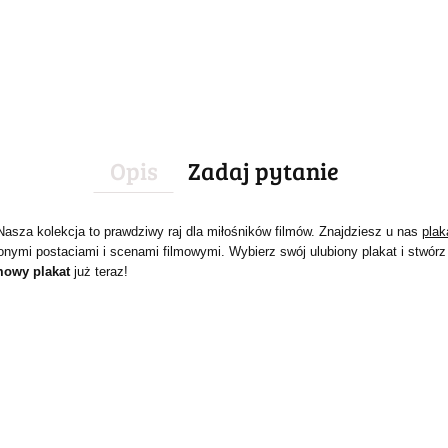
Opis
Zadaj pytanie
Nasza kolekcja to prawdziwy raj dla miłośników filmów. Znajdziesz u nas
plak
onymi postaciami i scenami filmowymi. Wybierz swój ulubiony plakat i stw
mowy plakat
już teraz!