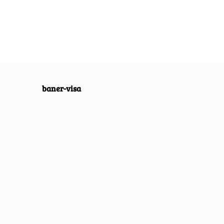
RETRO VINTAGE
RETRO VINTAGE
 VINTAGE
#09965
#09967
4
baner-visa