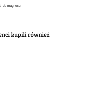
kat do magnesu.
ienci kupili również
ABSOLUT
ABSOLUT
LUT
METALOWY
METALOWY
LOWY
SZYLD VINTAGE
SZYLD VINTAGE
 VINTAGE
54.40
55.30