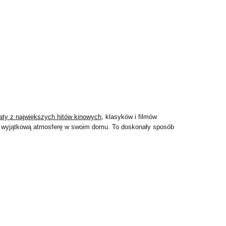
aty z największych hitów kinowych
, klasyków i filmów
órz wyjątkową atmosferę w swoim domu. To doskonały sposób