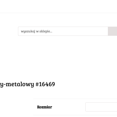
Bestsellery
Nowości
O nas
llery
Nowości
O nas
wy-metalowy #16469
Rozmiar