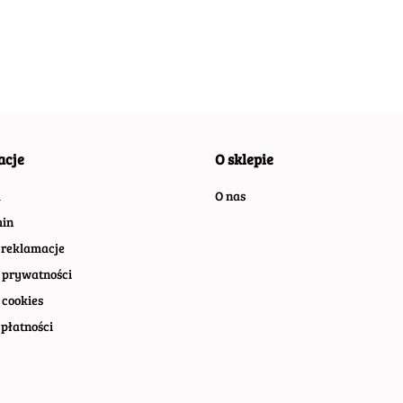
RETRO VINTAGE
RETRO VINTAGE
RETRO
#07412
#08369
#0996
acje
O sklepie
a
O nas
in
 reklamacje
 prywatności
 cookies
płatności