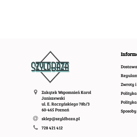
#09966
Inform
Dostaw
Regulam
Zwroty i
Zakątek Wspomnień Karol
Polityka
Janiszewski
Polityka
ul. E. Raczyńskiego 78b/3
60-465 Poznań
Sposoby 
sklep@szyldbaza.pl
728 421 412