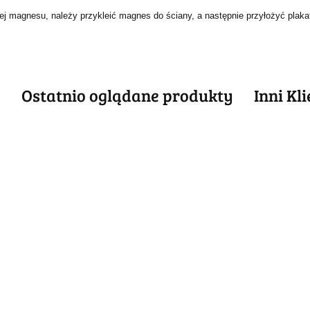
jącej magnesu, należy przykleić magnes do ściany, a następnie przyłożyć pla
e
Ostatnio oglądane produkty
Inni Kl
ABSOLUT
METALOWY
ABSOLUT
ABSOLUT
ABSO
SZYLD
METALOWY
METALOWY
META
54.40
VINTAGE
T
SZYLD VINTAGE
SZYLD VINTAGE
SZYLD
54.30
54.40
55.30
RETRO #09969
RO