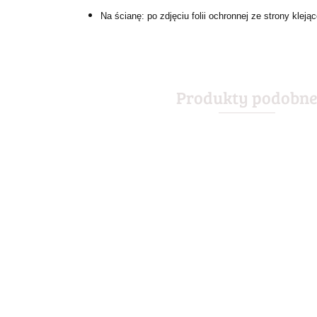
Na ścianę: po zdjęciu folii ochronnej ze strony kle
Produkty podobn
ABSINTHE LEON
ABSINTHE DRINK
ABSOLUT
METALOWY
METALOWY
METALOWY
SZYLD PLAKAT
SZYLD PLAKAT
SZYLD PLAKA
55.30
55.30
67.30
RETRO #01582
RETRO #08437
VINTAGE RET