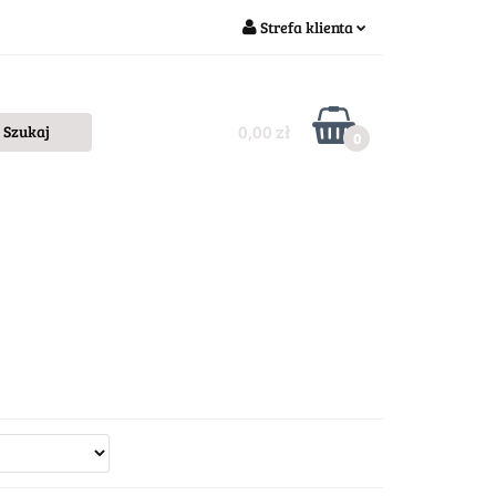
Strefa klienta
Zaloguj się
Zarejestruj się
0,00 zł
0
Dodaj zgłoszenie