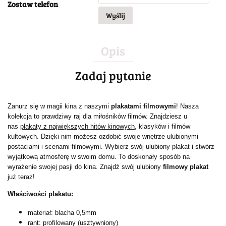
Zostaw telefon
Wyślij
Opis
Zadaj pytanie
Zanurz się w magii kina z naszymi
plakatami filmowymi
! Nasza
kolekcja to prawdziwy raj dla miłośników filmów. Znajdziesz u
nas
plakaty z największych hitów kinowych
, klasyków i filmów
kultowych. Dzięki nim możesz ozdobić swoje wnętrze ulubionymi
postaciami i scenami filmowymi. Wybierz swój ulubiony plakat i stwórz
wyjątkową atmosferę w swoim domu. To doskonały sposób na
wyrażenie swojej pasji do kina. Znajdź swój ulubiony
filmowy plakat
już teraz!
Właściwości plakatu:
materiał: blacha 0,5mm
rant: profilowany (usztywniony)