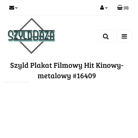
(
0
)
Zaloguj się
Zarejestruj się
Dodaj zgłoszenie
Szyld Plakat Filmowy Hit Kinowy-
metalowy #16409