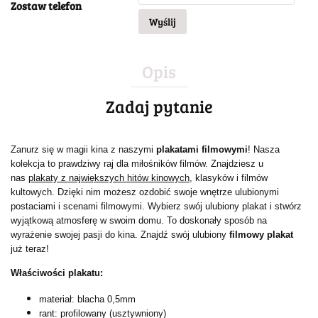
Zostaw telefon
Wyślij
Opis
Zadaj pytanie
Zanurz się w magii kina z naszymi
plakatami filmowymi
! Nasza
kolekcja to prawdziwy raj dla miłośników filmów. Znajdziesz u
nas
plakaty z największych hitów kinowych
, klasyków i filmów
kultowych. Dzięki nim możesz ozdobić swoje wnętrze ulubionymi
postaciami i scenami filmowymi. Wybierz swój ulubiony plakat i stwórz
wyjątkową atmosferę w swoim domu. To doskonały sposób na
wyrażenie swojej pasji do kina. Znajdź swój ulubiony
filmowy plakat
już teraz!
Właściwości plakatu:
materiał: blacha 0,5mm
rant: profilowany (usztywniony)