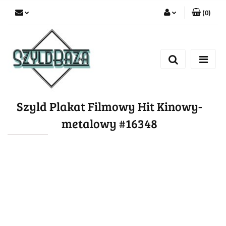
(
0
)
Zaloguj się
Zarejestruj się
Dodaj zgłoszenie
Szyld Plakat Filmowy Hit Kinowy-
metalowy #16348