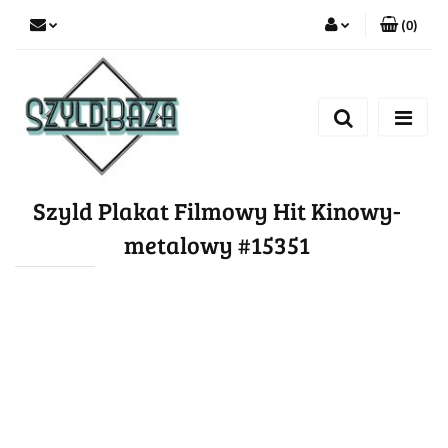
(
0
)
Zaloguj się
Zarejestruj się
Dodaj zgłoszenie
Szyld Plakat Filmowy Hit Kinowy-
metalowy #15351