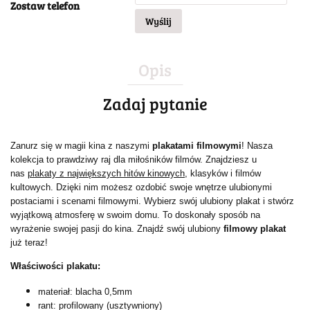
Zostaw telefon
Wyślij
Opis
Zadaj pytanie
Zanurz się w magii kina z naszymi
plakatami filmowymi
! Nasza
kolekcja to prawdziwy raj dla miłośników filmów. Znajdziesz u
nas
plakaty z największych hitów kinowych
, klasyków i filmów
kultowych. Dzięki nim możesz ozdobić swoje wnętrze ulubionymi
postaciami i scenami filmowymi. Wybierz swój ulubiony plakat i stwórz
wyjątkową atmosferę w swoim domu. To doskonały sposób na
wyrażenie swojej pasji do kina. Znajdź swój ulubiony
filmowy plakat
już teraz!
Właściwości plakatu:
materiał: blacha 0,5mm
rant: profilowany (usztywniony)