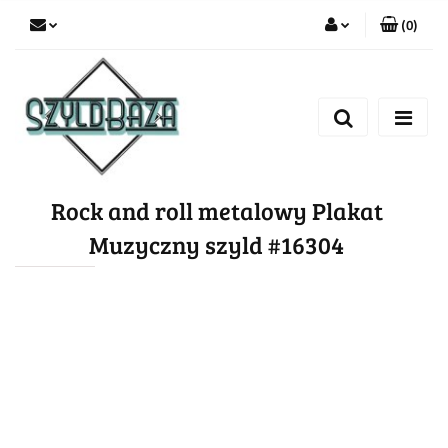
(
0
)
Zaloguj się
Zarejestruj się
Dodaj zgłoszenie
Rock and roll metalowy Plakat
Muzyczny szyld #16304