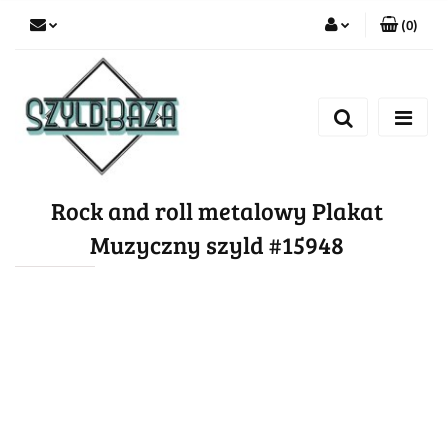
(
0
)
Zaloguj się
Zarejestruj się
Dodaj zgłoszenie
Rock and roll metalowy Plakat
Muzyczny szyld #15948