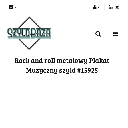
(
0
)
Zaloguj się
Zarejestruj się
Dodaj zgłoszenie
Rock and roll metalowy Plakat
Muzyczny szyld #15925