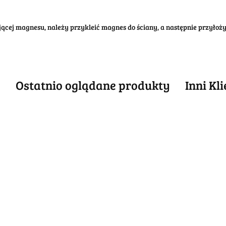
klejącej magnesu, należy przykleić magnes do ściany, a następnie przyło
e
Ostatnio oglądane produkty
Inni Kl
ABSOLUT
METALOWY
ABSOLUT
ABSOLUT
ABSO
SZYLD
METALOWY
METALOWY
META
54.40