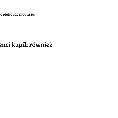
żyć plakat do magnesu.
ienci kupili również
ABSOLUT
ABSOLUT
LUT
METALOWY
METALOWY
LOWY