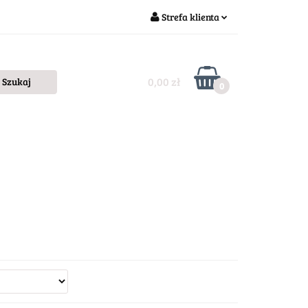
Strefa klienta
Zaloguj się
Zarejestruj się
0,00 zł
0
Dodaj zgłoszenie