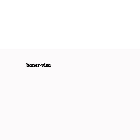
SZYLD VINTAGE
SZYLD VINTAGE
 VINTAGE
54.40
55.30
RETRO VINTAGE
RETRO VINTAGE
 VINTAGE
#09965
#09967
4
baner-visa