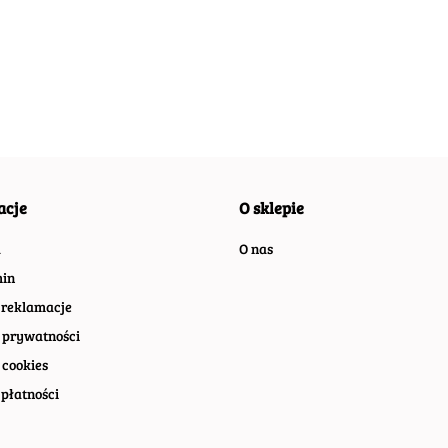
VINTAGE
T
SZYLD VINTAGE
SZYLD VINTAGE
SZYLD
54.30
54.40
55.30
RETRO #09969
RO
RETRO VINTAGE
RETRO VINTAGE
RETRO
#07412
#08369
#0996
acje
O sklepie
a
O nas
in
 reklamacje
 prywatności
 cookies
płatności