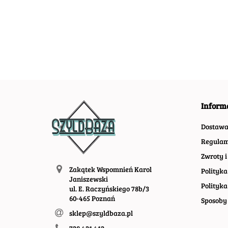
SZYLD PLAKAT
SZYLD PLAKAT
SZYLD PLAKA
55.30
55.30
67.30
RETRO #01582
RETRO #08437
VINTAGE RET
#09966
Inform
Dostaw
Regulam
Zwroty i
Zakątek Wspomnień Karol
Polityka
Janiszewski
Polityka
ul. E. Raczyńskiego 78b/3
60-465 Poznań
Sposoby 
sklep@szyldbaza.pl