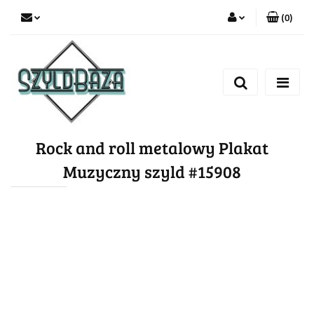
(
0
)
Zaloguj się
Zarejestruj się
Dodaj zgłoszenie
Rock and roll metalowy Plakat
Muzyczny szyld #15908