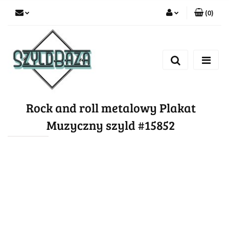
(
0
)
Zaloguj się
Zarejestruj się
Dodaj zgłoszenie
Rock and roll metalowy Plakat
Muzyczny szyld #15852