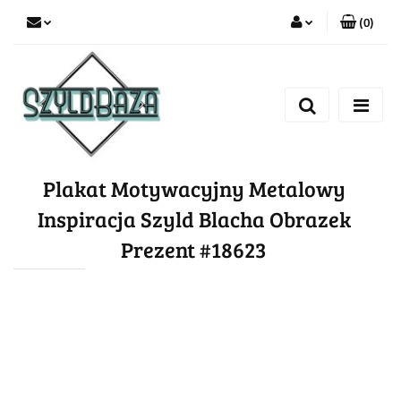
(
0
)
Zaloguj się
Zarejestruj się
Dodaj zgłoszenie
Plakat Motywacyjny Metalowy
Inspiracja Szyld Blacha Obrazek
Prezent #18623