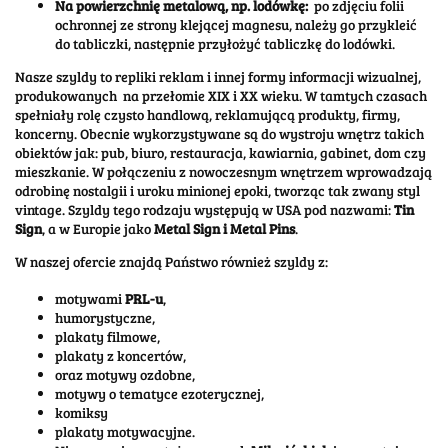
Na powierzchnię metalową, np. lodówkę:
po zdjęciu folii
ochronnej ze strony klejącej magnesu, należy go przykleić
do tabliczki, następnie przyłożyć tabliczkę do lodówki.
Nasze szyldy to repliki reklam i innej formy informacji wizualnej,
produkowanych na przełomie XIX i XX wieku. W tamtych czasach
spełniały rolę czysto handlową, reklamującą produkty, firmy,
koncerny. Obecnie wykorzystywane są do wystroju wnętrz takich
obiektów jak: pub, biuro, restauracja, kawiarnia, gabinet, dom czy
mieszkanie. W połączeniu z nowoczesnym wnętrzem wprowadzają
odrobinę nostalgii i uroku minionej epoki, tworząc tak zwany styl
vintage. Szyldy tego rodzaju występują w USA pod nazwami:
Tin
Sign
, a w Europie jako
Metal Sign i Metal Pins
.
W naszej ofercie znajdą Państwo również szyldy z:
motywami
PRL-u
,
humorystyczne,
plakaty filmowe,
plakaty z koncertów,
oraz motywy ozdobne,
motywy o tematyce ezoterycznej,
komiksy
plakaty motywacyjne.