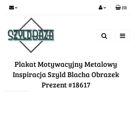
(
0
)
Zaloguj się
Zarejestruj się
Dodaj zgłoszenie
Plakat Motywacyjny Metalowy
Inspiracja Szyld Blacha Obrazek
Prezent #18617