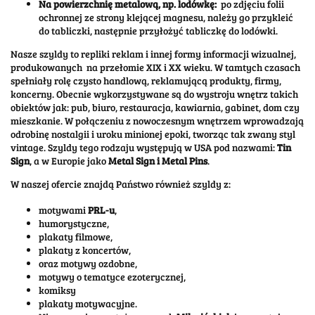
Na powierzchnię metalową, np. lodówkę:
po zdjęciu folii
ochronnej ze strony klejącej magnesu, należy go przykleić
do tabliczki, następnie przyłożyć tabliczkę do lodówki.
Nasze szyldy to repliki reklam i innej formy informacji wizualnej,
produkowanych na przełomie XIX i XX wieku. W tamtych czasach
spełniały rolę czysto handlową, reklamującą produkty, firmy,
koncerny. Obecnie wykorzystywane są do wystroju wnętrz takich
obiektów jak: pub, biuro, restauracja, kawiarnia, gabinet, dom czy
mieszkanie. W połączeniu z nowoczesnym wnętrzem wprowadzają
odrobinę nostalgii i uroku minionej epoki, tworząc tak zwany styl
vintage. Szyldy tego rodzaju występują w USA pod nazwami:
Tin
Sign
, a w Europie jako
Metal Sign i Metal Pins
.
W naszej ofercie znajdą Państwo również szyldy z:
motywami
PRL-u
,
humorystyczne,
plakaty filmowe,
plakaty z koncertów,
oraz motywy ozdobne,
motywy o tematyce ezoterycznej,
komiksy
plakaty motywacyjne.