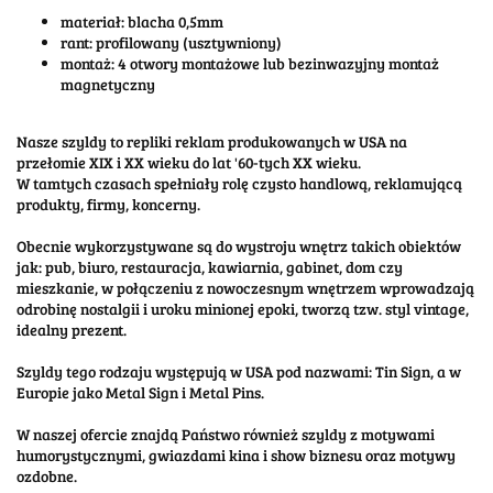
materiał: blacha 0,5mm
rant: profilowany (usztywniony)
montaż: 4 otwory montażowe lub bezinwazyjny montaż
magnetyczny
Nasze szyldy to repliki reklam produkowanych w USA na
przełomie XIX i XX wieku do lat '60-tych XX wieku.
W tamtych czasach spełniały rolę czysto handlową, reklamującą
produkty, firmy, koncerny.
Obecnie wykorzystywane są do wystroju wnętrz takich obiektów
jak: pub, biuro, restauracja, kawiarnia, gabinet, dom czy
mieszkanie, w połączeniu z nowoczesnym wnętrzem wprowadzają
odrobinę nostalgii i uroku minionej epoki, tworzą tzw. styl vintage,
idealny prezent.
Szyldy tego rodzaju występują w USA pod nazwami: Tin Sign, a w
Europie jako Metal Sign i Metal Pins.
W naszej ofercie znajdą Państwo również szyldy z motywami
humorystycznymi, gwiazdami kina i show biznesu oraz motywy
ozdobne.