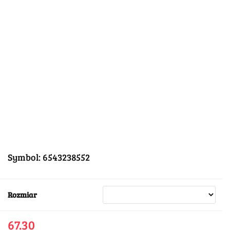
Symbol:
6543238552
Rozmiar
67.30