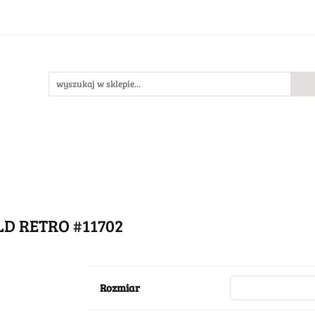
Bestsellery
Nowości
O nas
llery
Nowości
O nas
D RETRO #11702
Rozmiar