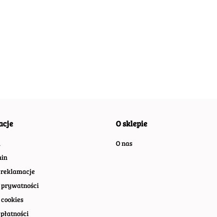
BSA MOTOCYKL
FONDA PLAKAT
GARAGE HARLEY
GARA
METALOWY
METALOWY
METALOWY
MET
SZYLD PLAKAT
SZYLD RETRO
SZYLD PLAKAT
SZYL
AT
54.30
54.30
55.30
55.30
RETRO #07669
VINTAGE #10835
RETRO #07266
RETR
ETRO
acje
O sklepie
a
O nas
in
 reklamacje
 prywatności
 cookies
płatności