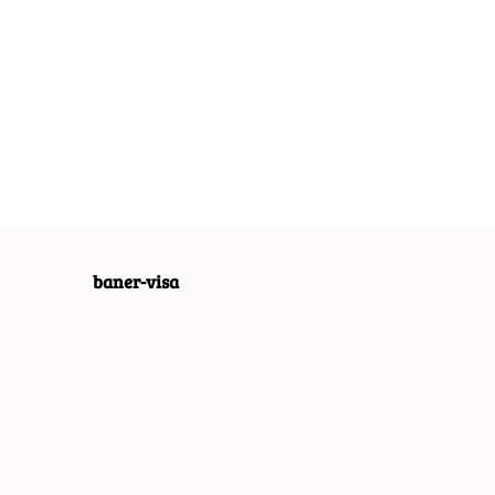
GE HARLEY
HARLEY
GARAGE
ALOWY
DAVIDSON
METALOWY
D PLAKAT
METALOWY
SZYLD PLAKAT
54.00
54.30
O #07640
SZYLD PLAKAT
OBRAZEK
RETRO #07292
VINTAGE #03378
baner-visa