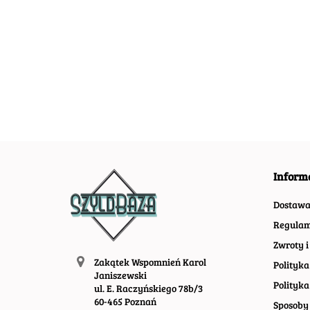
ARIEL PLAKAT
BICYCLE
ABSOLUT
METALOWY
METALOWY
METALOWY
SZYLD
SZYLD PLAK
SZYLD PLAKAT
54.30
55.40
67.30
TABLICZKA
OBRAZEK R
VINTAGE RETRO
RETRO #07949
#03149
#09966
Inform
Dostaw
Regulam
Zwroty i
Zakątek Wspomnień Karol
Polityka
Janiszewski
Polityka
ul. E. Raczyńskiego 78b/3
60-465 Poznań
Sposoby 