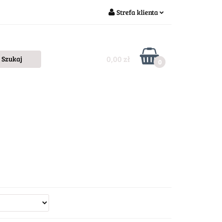
Strefa klienta
Zaloguj się
Zarejestruj się
0,00 zł
0
Dodaj zgłoszenie