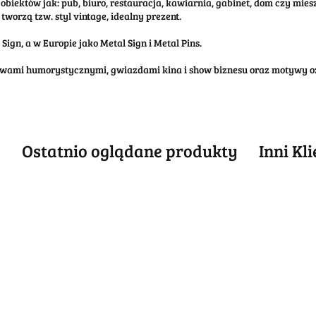
obiektów jak: pub, biuro, restauracja, kawiarnia, gabinet, dom czy mi
tworzą tzw. styl vintage, idealny prezent.
ign, a w Europie jako Metal Sign i Metal Pins.
tywami humorystycznymi, gwiazdami kina i show biznesu oraz motywy o
e
Ostatnio oglądane produkty
Inni Kl