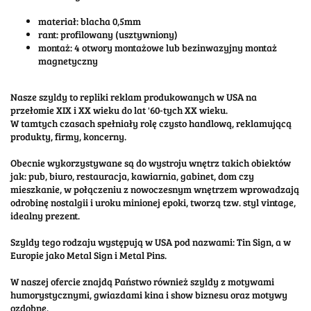
materiał: blacha 0,5mm
rant: profilowany (usztywniony)
montaż: 4 otwory montażowe lub bezinwazyjny montaż
magnetyczny
Nasze szyldy to repliki reklam produkowanych w USA na
przełomie XIX i XX wieku do lat '60-tych XX wieku.
W tamtych czasach spełniały rolę czysto handlową, reklamującą
produkty, firmy, koncerny.
Obecnie wykorzystywane są do wystroju wnętrz takich obiektów
jak: pub, biuro, restauracja, kawiarnia, gabinet, dom czy
mieszkanie, w połączeniu z nowoczesnym wnętrzem wprowadzają
odrobinę nostalgii i uroku minionej epoki, tworzą tzw. styl vintage,
idealny prezent.
Szyldy tego rodzaju występują w USA pod nazwami: Tin Sign, a w
Europie jako Metal Sign i Metal Pins.
W naszej ofercie znajdą Państwo również szyldy z motywami
humorystycznymi, gwiazdami kina i show biznesu oraz motywy
ozdobne.