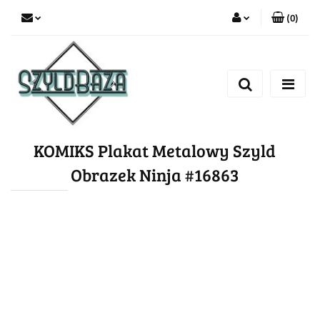
(
0
)
Zaloguj się
Zarejestruj się
Dodaj zgłoszenie
KOMIKS Plakat Metalowy Szyld
Obrazek Ninja #16863