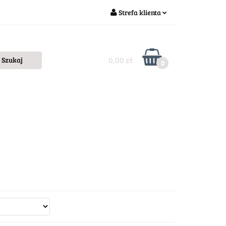
Strefa klienta
Zaloguj się
Zarejestruj się
0,00 zł
0
Dodaj zgłoszenie