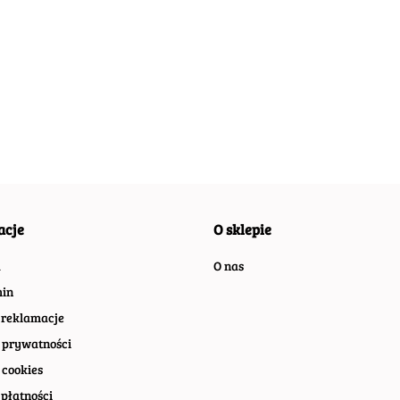
ALFA ROMEO
AUD
ASTON MARTIN
O
AMERICAN
PLAKAT
MET
PLAKAT
DREAM
METALOWY
SZY
METALOWY
55.40
55.40
METALOWY SZYLD
55.30
SZYLD RETRO
RET
SZYLD RETRO
55.30
ZEK
PLAKAT RETRO
#20058
#11025
#00540
acje
O sklepie
a
O nas
in
 reklamacje
 prywatności
 cookies
płatności