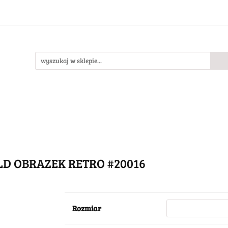
Bestsellery
Nowości
O nas
llery
Nowości
O nas
D OBRAZEK RETRO #20016
Rozmiar