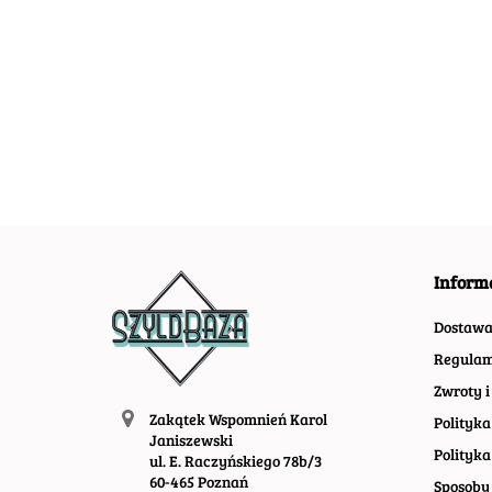
AGIP PLAKAT
ALFA ROMEO
ALFA ROME
METALOWY
PLAKAT
PLAKAT
SZYLD OBRAZEK
METALOWY
METALOWY
54.30
54.30
55.30
RETRO #20648
SZYLD OBRAZEK
SZYLD OBRA
#20493
#20497
Inform
Dostaw
Regulam
Zwroty i
Zakątek Wspomnień Karol
Polityka
Janiszewski
Polityka
ul. E. Raczyńskiego 78b/3
60-465 Poznań
Sposoby 