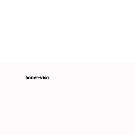
I QATTRO
AUSTIN GARAGE
AUSTIN GARAGE
ALOWY
METALOWY
METALOWY
LD PLAKAT
PLAKAT SZYLD
SZYLD PLAKAT
54.40
55.30
RO #08167
RETRO #07607
RETRO #08003
baner-visa