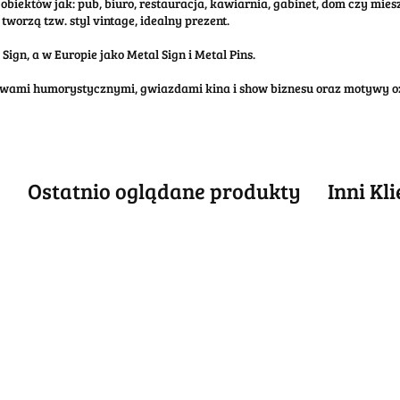
obiektów jak: pub, biuro, restauracja, kawiarnia, gabinet, dom czy mi
tworzą tzw. styl vintage, idealny prezent.
ign, a w Europie jako Metal Sign i Metal Pins.
tywami humorystycznymi, gwiazdami kina i show biznesu oraz motywy o
e
Ostatnio oglądane produkty
Inni Kl