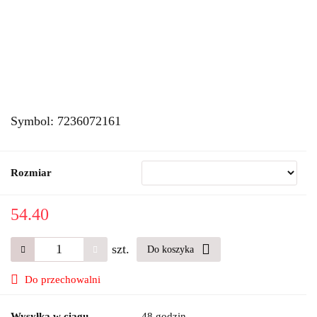
Symbol:
7236072161
Rozmiar
54.40
szt.
Do koszyka
Do przechowalni
Wysyłka w ciągu
48 godzin