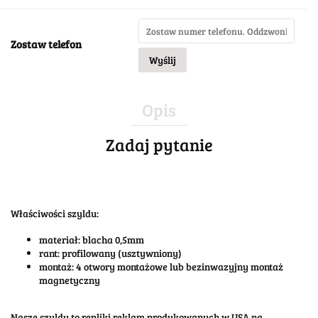
Zostaw telefon
Wyślij
Opis
Zadaj pytanie
Właściwości szyldu:
materiał: blacha 0,5mm
rant: profilowany (usztywniony)
montaż: 4 otwory montażowe lub bezinwazyjny montaż
magnetyczny
Nasze szyldy to repliki reklam produkowanych w USA na