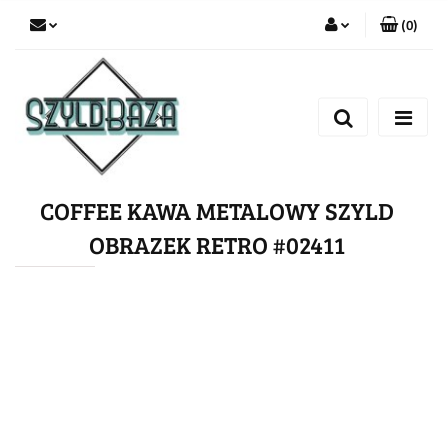
(
0
)
Zaloguj się
Zarejestruj się
Dodaj zgłoszenie
COFFEE KAWA METALOWY SZYLD
OBRAZEK RETRO #02411