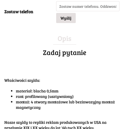
Zostaw telefon
Wyślij
Opis
Zadaj pytanie
Właściwości szyldu:
materiał: blacha 0,5mm
rant: profilowany (usztywniony)
montaż: 4 otwory montażowe lub bezinwazyjny montaż
magnetyczny
Nasze szyldy to repliki reklam produkowanych w USA na
przełomie XIX i XX wieku do lat '60-tych XX wieku.