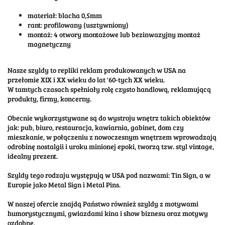
materiał: blacha 0,5mm
rant: profilowany (usztywniony)
montaż: 4 otwory montażowe lub bezinwazyjny montaż
magnetyczny
Nasze szyldy to repliki reklam produkowanych w USA na
przełomie XIX i XX wieku do lat '60-tych XX wieku.
W tamtych czasach spełniały rolę czysto handlową, reklamującą
produkty, firmy, koncerny.
Obecnie wykorzystywane są do wystroju wnętrz takich obiektów
jak: pub, biuro, restauracja, kawiarnia, gabinet, dom czy
mieszkanie, w połączeniu z nowoczesnym wnętrzem wprowadzają
odrobinę nostalgii i uroku minionej epoki, tworzą tzw. styl vintage,
idealny prezent.
Szyldy tego rodzaju występują w USA pod nazwami: Tin Sign, a w
Europie jako Metal Sign i Metal Pins.
W naszej ofercie znajdą Państwo również szyldy z motywami
humorystycznymi, gwiazdami kina i show biznesu oraz motywy
ozdobne.