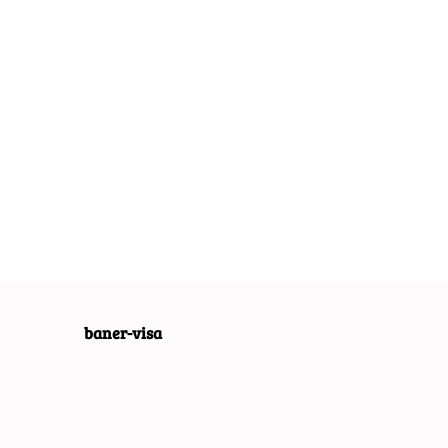
PLAKAT
PLAKAT
PLAKAT
METALOWY
METALOWY
METALOWY
54.30
55.30
55.30
OBRAZEK
OBRAZEK
OBRAZEK
#05811
#01057
#05816
baner-visa