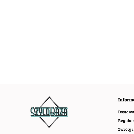
FIAT 500
PL
METALOWY
ME
55.
SZYLD VINTAGE
OB
55.40
RETRO #08194
#0
Ferrari METALOWY
PLAKAT RETRO OBRAZEK
SZYLD BLACHA VINTAGE
54.30
#18839
Inform
Dostaw
Regulam
Zwroty i