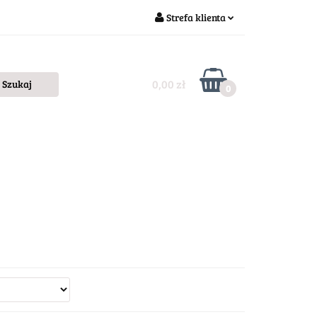
Strefa klienta
Zaloguj się
Zarejestruj się
0,00 zł
0
Dodaj zgłoszenie