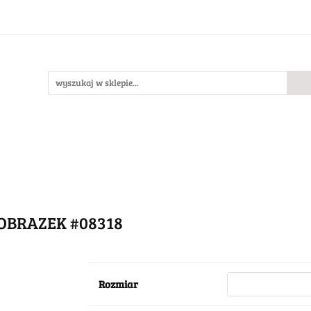
Bestsellery
Nowości
O nas
llery
Nowości
O nas
OBRAZEK #08318
Rozmiar