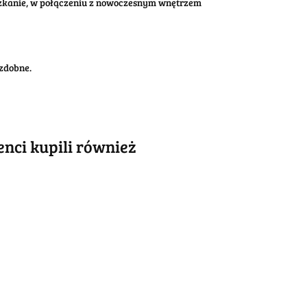
eszkanie, w połączeniu z nowoczesnym wnętrzem
zdobne.
ienci kupili również
PRL BHP
PRL BHP
PRL BHP