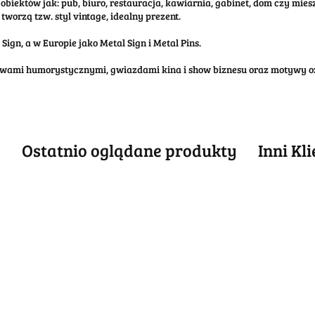
obiektów jak: pub, biuro, restauracja, kawiarnia, gabinet, dom czy mi
tworzą tzw. styl vintage, idealny prezent.
ign, a w Europie jako Metal Sign i Metal Pins.
tywami humorystycznymi, gwiazdami kina i show biznesu oraz motywy o
e
Ostatnio oglądane produkty
Inni Kl
PRL BHP
PRL BHP
L BHP
PRL BHP