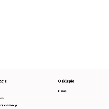
PLAKAT
PLAKAT
AKAT
PLAKAT
METALOWY
METALOWY
TALOWY
METALOWY
55.30
55.30
30
55.30
OBRAZEK
OBRAZEK
RAZEK
OBRAZEK
#01057
#01057
1056
#01056
acje
O sklepie
a
O nas
in
 reklamacje