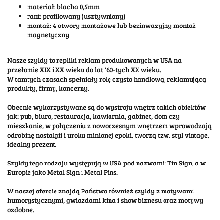
materiał: blacha 0,5mm
rant: profilowany (usztywniony)
montaż: 4 otwory montażowe lub bezinwazyjny montaż
magnetyczny
Nasze szyldy to repliki reklam produkowanych w USA na
przełomie XIX i XX wieku do lat '60-tych XX wieku.
W tamtych czasach spełniały rolę czysto handlową, reklamującą
produkty, firmy, koncerny.
Obecnie wykorzystywane są do wystroju wnętrz takich obiektów
jak: pub, biuro, restauracja, kawiarnia, gabinet, dom czy
mieszkanie, w połączeniu z nowoczesnym wnętrzem wprowadzają
odrobinę nostalgii i uroku minionej epoki, tworzą tzw. styl vintage,
idealny prezent.
Szyldy tego rodzaju występują w USA pod nazwami: Tin Sign, a w
Europie jako Metal Sign i Metal Pins.
W naszej ofercie znajdą Państwo również szyldy z motywami
humorystycznymi, gwiazdami kina i show biznesu oraz motywy
ozdobne.